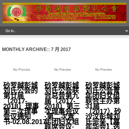
MONTHLY ARCHIVE::
7 月 2017
砂罗越彭城
砂罗越彭城
砂罗越彭城
刘氏公会的
刘氏公会联
刘氏公会青
第廿届
合总会第九
年团妇女组
（2017-
届（2017-
联合主办第
2018）理事
2018）第三
31届
第三次理事
次理事会议
（2017）砂
会议通知
·第二次青
沙汶彭城刘
书-02.08.2017
年团妇女组
氏宗亲【嘉
联席会议·
年华会】选