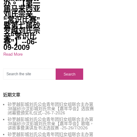
办。【第一
届马来西亚
刘氏宗亲
“常识比赛”
暨第七届砂
罗越刘氏宗
亲“常识比
赛”】--06-
09-2009
Read More
近期文章
砂罗越彭城刘氏公会青年团妇女组联合主办第
38届砂沙汶彭城刘氏宗亲【嘉年华会】选拔赛
闭幕暨颁奖礼仪式--26-7-2026
砂罗越彭城刘氏公会青年团妇女组联合主办第
38届砂沙汶彭城刘氏宗亲【嘉年华会】歌唱，
讲故事暨演讲及书法选拔赛 -25-26/7/2026
砂罗越彭城刘氏公会青年团妇女组联合主办第