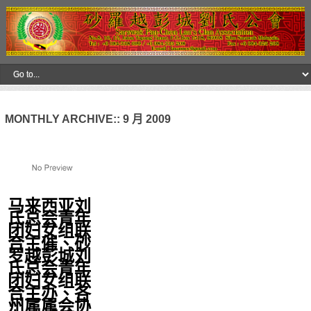
MONTHLY ARCHIVE::
9 月 2009
马来西亚刘
氏总会青年
团妇女组联
合主催、砂
罗越彭城刘
氏总会青年
团妇女组联
合主办、各
州属属会协