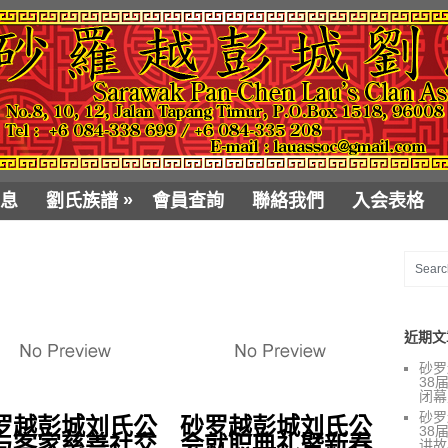
»
息
劉氏族譜
會員查詢
聯絡我們
入会表格
近期文
砂罗
38
闭幕
砂罗
罗越彭城刘氏公
砂罗越彭城刘氏公
38
与客家慈善社交
会就职典礼暨新春
讲故