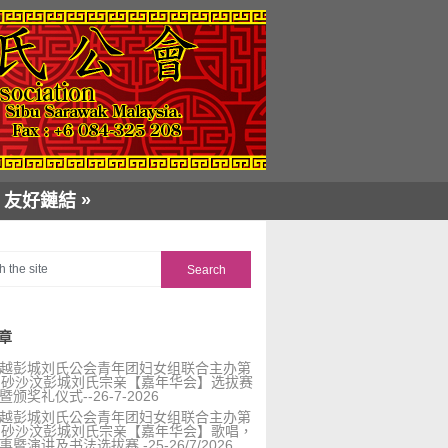
»
友好鏈結
章
越彭城刘氏公会青年团妇女组联合主办第
届砂沙汶彭城刘氏宗亲【嘉年华会】选拔赛
暨颁奖礼仪式--26-7-2026
越彭城刘氏公会青年团妇女组联合主办第
届砂沙汶彭城刘氏宗亲【嘉年华会】歌唱，
事暨演讲及书法选拔赛 -25-26/7/2026