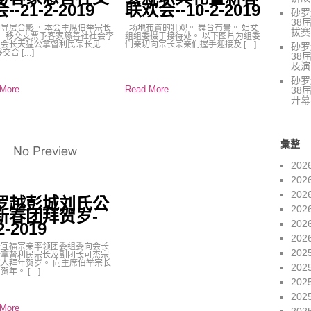
--21-2-2019
联欢会--10-2-2019
砂罗
38
导层合影。 本会主席伯举宗长
场地布置的壮观。 舞台布景。 妇女
拔赛-
3）移交支票予客家慈善社社会李
组组委摄于接待处。 以下图片为组委
。会长天猛公拿督利民宗长见
们亲切向宗长宗亲们握手迎接及 […]
砂罗
交合 […]
38
及演讲
砂罗
More
Read More
38
开幕
彙整
202
202
202
罗越彭城刘氏公
202
新春团拜贺岁-
202
2-2019
202
长宜福宗亲率领团委组委向会长
202
公拿督利民宗长及副团长可杰宗
人拜年贺岁。 向主席伯举宗长
202
贺年。 […]
202
202
More