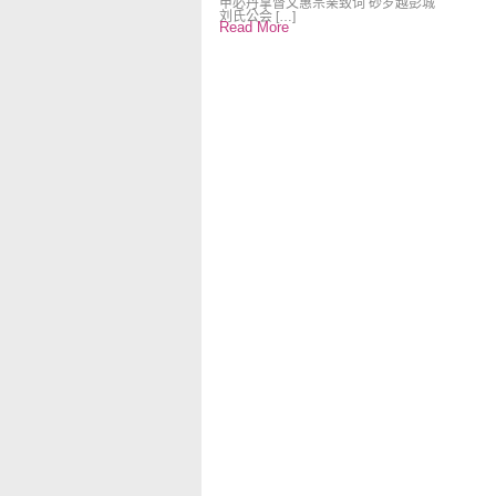
甲必丹拿督文惠宗亲致词 砂罗越彭城
刘氏公会 […]
Read More