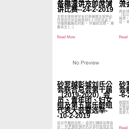
备稿演讲及即席演
流会
讲比赛--24-2-2019
两会领
（右
主宾主席伯举宗长代表署理主席甲必
裕贤
丹贤远宗长莅临受到S 3 分区总监丁
证。 移
华娥佩戴胸花时影。 开幕前合照。 筹
备会主 […]
Read More
Read 
砂罗越彭城刘氏公
砂
会联合总会第十届
会
（2019-2020）会
-6-
员、青年团、妇女
由团
组及第五届乐龄组
天猛
代表大会暨选举-
亲及家
及家人
-10-2-2019
会议开幕前合影。 会员们踊跃出席会
议。 砂罗越彭城刘氏公会妇女组主任
Read 