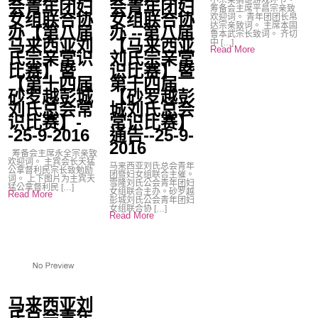
小宗亲猜谜游戏环节。
会青年团妇
会青年团妇
筹备会主席平昌宗亲致
女组联合协
女组联合协
欢迎词。 青年团团长帛
达宗亲致词。 主席本固
办【第八届
办 --第八届
鲁本武宗长致词。 齐切
马来西亚刘
【马来西亚
中 […]
Read More
氏宗亲常识
刘氏宗亲常
比赛】暨
识比赛】暨
【第十四届
第十四届
砂罗越彭城
【砂罗越彭
刘氏总会常
城刘氏总会
识比赛】-
常识比赛】
-25-9-2016
通告--25-9-
2016
筹备会主席永全宗亲致
欢迎词。 主宾会长天猛
马来西亚刘氏总会青年
公拿督利民宗长致勉励
团暨妇女组联合主催。
词。 上下图片为主宾天
雪隆刘氏公会青年团妇
猛公拿督利民 […]
女组联合主办。砂罗越
Read More
彭城刘氏公会青年团妇
女组联合协 […]
Read More
马来西亚刘
氏总会青年