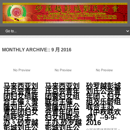
MONTHLY ARCHIVE::
9 月 2016
马来西亚刘
马来西亚刘
砂罗越彭城
氏总会青年
氏总会青年
刘氏公会青
团妇女组联
团暨妇女组
年团、妇女
合主催。雪
联合主催 .
组及乐龄组
隆刘氏公会
雪隆刘氏公
联合主办
青年团妇女
会青年团与
【中秋联欢
组联合主
妇女组联合
会】--9-9-
办。砂罗越
主办.砂罗越
2016
彭城刘氏公
彭城刘氏公