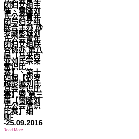
团妇女组主
催、雪隆刘
氏公会青年
团与妇女组
联合主办 砂
罗越彭城刘
氏公会青年
团妇女组联
合协办 第八
届【马来西
亚刘氏宗亲
常识比
赛】、第十
四届【砂罗
越彭城刘氏
总会常识比
赛】暨 第三
届【雪隆刘
氏公会常识
比赛】细
则-
-25.09.2016
Read More