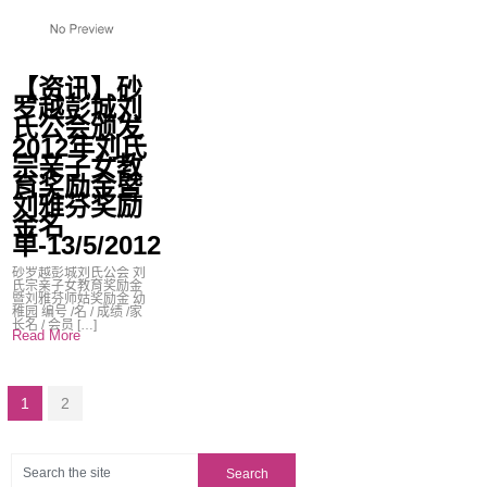
【资讯】砂
罗越彭城刘
氏公会颁发
2012年刘氏
宗亲子女教
育奖励金暨
刘雅芬奖励
金名
单-13/5/2012
砂罗越彭城刘氏公会 刘
氏宗亲子女教育奖励金
暨刘雅芬师姑奖励金 幼
稚园 编号 /名 / 成绩 /家
长名 / 会员 […]
Read More
1
2