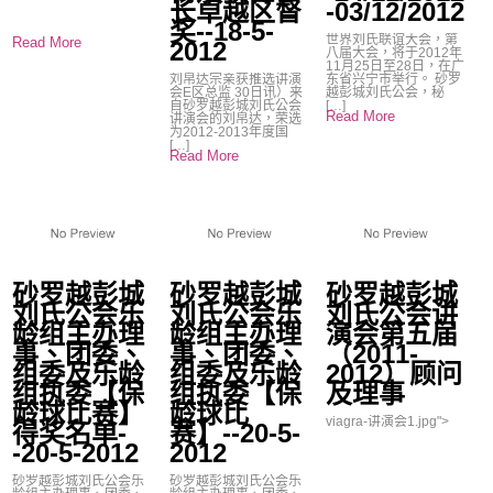
长卓越区督
-03/12/2012
奖--18-5-
世界刘氏联谊大会，第
Read More
2012
八届大会，将于2012年
11月25日至28日，在广
刘帛达宗亲获推选讲演
东省兴宁市举行。 砂罗
会E区总监 30日讯）来
越彭城刘氏公会，秘
自砂罗越彭城刘氏公会
[…]
Read More
讲演会的刘帛达，荣选
为2012-2013年度国
[…]
Read More
砂罗越彭城
砂罗越彭城
砂罗越彭城
刘氏公会乐
刘氏公会乐
刘氏公会讲
龄组主办理
龄组主办理
演会第五届
事、团委、
事、团委、
（2011-
组委及乐龄
组委及乐龄
2012）顾问
组执委【保
组执委【保
及理事
龄球比赛】
龄球比
viagra-讲演会1.jpg">
得奖名单-
赛】--20-5-
-20-5-2012
2012
砂罗越彭城刘氏公会乐
砂罗越彭城刘氏公会乐