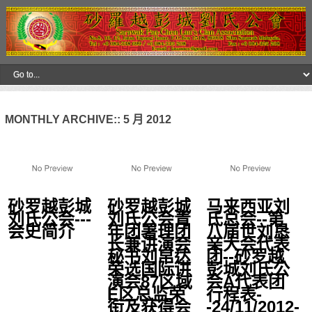
MONTHLY ARCHIVE::
5 月 2012
砂罗越彭城
砂罗越彭城
马来西亚刘
刘氏公会---
刘氏公会青
氏总会--第
会史简介
年团署理团
八届世刘恳
长兼讲演会
亲大会代表
秘书刘帛达
团--砂罗越
荣选国际讲
彭城刘氏公
演会87区域
会A代表团
E区总监荣
行程表-
衔及获得会
-24/11/2012-