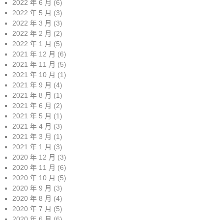
2022 年 6 月
(6)
2022 年 5 月
(3)
2022 年 3 月
(3)
2022 年 2 月
(2)
2022 年 1 月
(5)
2021 年 12 月
(6)
2021 年 11 月
(5)
2021 年 10 月
(1)
2021 年 9 月
(4)
2021 年 8 月
(1)
2021 年 6 月
(2)
2021 年 5 月
(1)
2021 年 4 月
(3)
2021 年 3 月
(1)
2021 年 1 月
(3)
2020 年 12 月
(3)
2020 年 11 月
(6)
2020 年 10 月
(5)
2020 年 9 月
(3)
2020 年 8 月
(4)
2020 年 7 月
(5)
2020 年 6 月
(6)