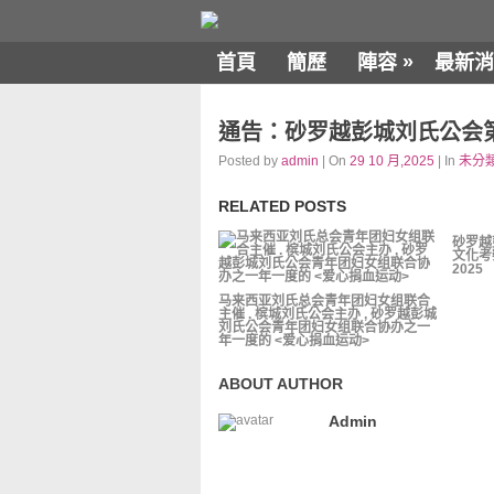
»
首頁
簡歷
陣容
最新消
通告：砂罗越彭城刘氏公会第廿
Posted by
admin
| On
29 10 月,2025
| In
未分
RELATED POSTS
砂罗越
文化考
2025
马来西亚刘氏总会青年团妇女组联合
主催 . 槟城刘氏公会主办 , 砂罗越彭城
刘氏公会青年团妇女组联合协办之一
年一度的 <爱心捐血运动>
ABOUT AUTHOR
Admin