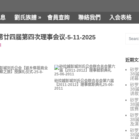
»
息
劉氏族譜
會員查詢
聯絡我們
入会表格
四届第四次理事会议-5-11-2025
類
近期文
彭城刘氏公会【返乡祭祖商业
砂罗
察之旅】授旗礼仪式-25-8-
38
闭幕
砂拉越彭城刘氏公会联合总会第六届
砂罗
【2011-2012】理事就职典礼25-06-
2011
38
讲故
砂罗
38
拔赛-
砂罗
38
及演讲
砂罗
38