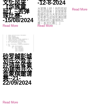
文化风采
-12-8-2024
【华族童
大家晚上好！热烈欢迎
Read More
玩】~丢弹
各位的到来！非常荣幸
珠比赛-
能够在此与大家共同见
证和参与这场充满创意
-15/08/2024
与色彩的儿童填色比
赛。本次比赛 […]
Read More
Read More
砂罗越彭城
刘氏公会主
办诗巫省第
30届姓氏公
会象棋邀请
赛--21-
22/09/2024
Read More