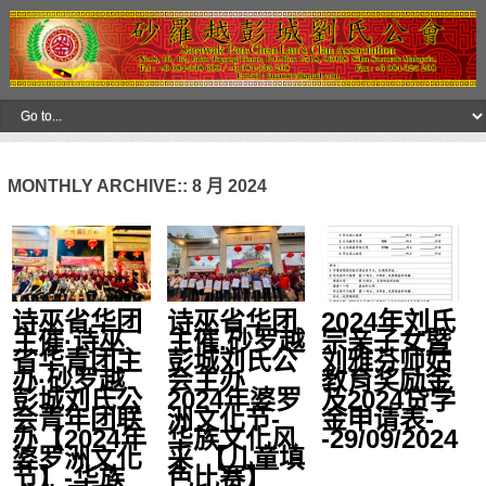
MONTHLY ARCHIVE::
8 月 2024
诗巫省华团
诗巫省华团
2024年刘氏
主催·诗巫
主催.砂罗越
宗亲子女暨
省华青团主
彭城刘氏公
刘雅芬师姑
办·砂罗越
会主办
教育奖励金
彭城刘氏公
2024年婆罗
及2024贷学
会青年团联
洲文化节-
金申请表-
办【2024年
华族文化风
-29/09/2024
婆罗洲文化
采 【儿童填
节】-华族
色比赛】