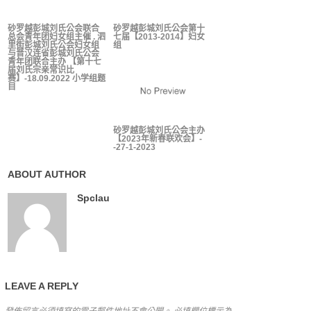
砂罗越彭城刘氏公会联合
砂罗越彭城刘氏公会第十
总会青年团妇女组主催 . 泗
七届【2013-2014】妇女
里街彭城刘氏公会妇女组
组
与晋汉连省彭城刘氏公会
青年团联合主办 【第十七
届刘氏宗亲常识比
赛】-18.09.2022 小学组题
目
砂罗越彭城刘氏公会主办
【2023年新春联欢会】-
-27-1-2023
ABOUT AUTHOR
Spclau
LEAVE A REPLY
發佈留言必須填寫的電子郵件地址不會公開。
必填欄位標示為