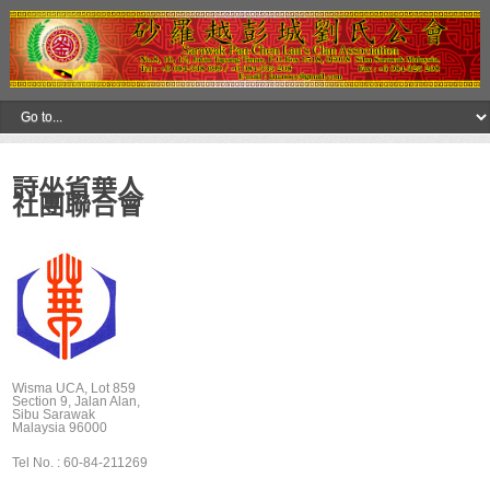
詩巫省華人
社團聯合會
Wisma UCA, Lot 859
Section 9, Jalan Alan,
Sibu Sarawak
Malaysia 96000
Tel No. : 60-84-211269