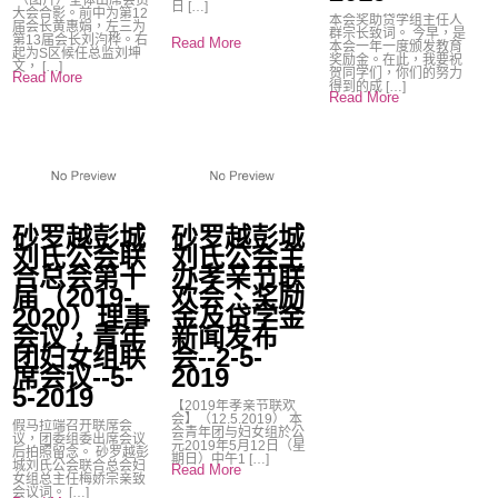
（图片）全体出席会员
日 […]
大会合影。前中为第12
本会奖助贷学组主任人
届会长黄惠娟，左三为
群宗长致词。 今早，是
第13届会长刘汮桦。右
Read More
本会一年一度颁发教育
起为S区候任总监刘坤
奖励金。在此，我要祝
文， […]
贺同学们，你们的努力
Read More
得到的成 […]
Read More
砂罗越彭城
砂罗越彭城
刘氏公会联
刘氏公会主
合总会第十
办孝亲节联
届（2019-
欢会、奖励
2020）理事
金及贷学金
会议，青年
新闻发布
团妇女组联
会--2-5-
席会议--5-
2019
5-2019
【2019年孝亲节联欢
会】（12.5.2019） 本
假马拉端召开联席会
会青年团与妇女组於公
议，团委组委出席会议
元2019年5月12日（星
后拍照留念。 砂罗越彭
期日）中午1 […]
城刘氏公会联合总会妇
Read More
女组总主任梅娇宗亲致
会议词。 […]