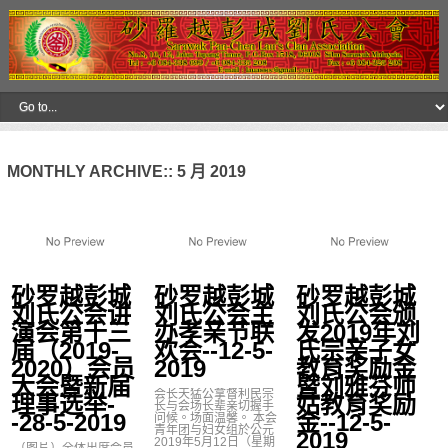
MONTHLY ARCHIVE::
5 月 2019
砂罗越彭城
砂罗越彭城
砂罗越彭城
刘氏公会讲
刘氏公会主
刘氏公会颁
演会第十三
办孝亲节联
发2019年刘
届（2019-
欢会--12-5-
氏宗亲子女
2020）会员
2019
教育奖励金
大会暨新届
暨刘雅芬师
会长天猛公拿督利民宗
理事选举-
姑教育奖励
长与会场长辈亲切握手
-28-5-2019
金--12-5-
问候。场面温馨。 本会
青年团与妇女组於公元
2019
2019年5月12日（星期