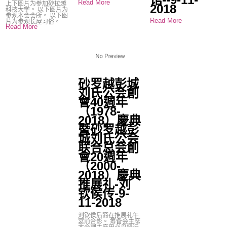
Read More
上下图片为参加砂拉越
2018
科技大学。 以下图片为
参观本会会所。 以下图
Read More
片为参观长屋习俗。
Read More
砂罗越彭城
刘氏公会創
會40週年
（1978-
2018）慶典
暨砂罗越彭
城刘氏公会
联合总会創
會20週年
（2000-
2018）慶典
推展礼-刘
钦侯传-9-
11-2018
刘钦侯后裔在推展礼午
宴前合影。 筹备会主席