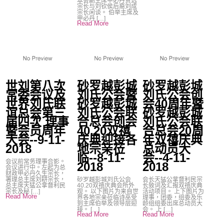
本会副主席甲必丹贤远
宗长与刘钦侯后裔刘成
宗长闲谈。 伯举主席及
甲必丹 […]
Read More
世刘第八次
砂罗越彭城
砂罗越彭城
常委会议及
刘氏公会暨
刘氏公会创
世界刘氏联
砂罗越彭城
会40周年暨
谊总会第三
刘氏公会联
砂罗越彭城
届四次 理事
合总会创会
刘氏公会联
暨会员周年
40.20双禧
合总会20周
大会--9-11-
庆典迎接各
年双禧庆典
2018
地宗亲莅
总动员大
临--8-11-
会--4-11-
会议前常务理事合影。
2018
2018
会议进行中。左起为总
财政甲必丹久生宗长，
署理总主席刘耕宗长，
砂罗越彭城刘氏公会
会长天猛公拿督利民宗
总主席天猛公拿督利民
40.20双禧庆典会所外
长致词及汇报双禧庆典
宗长及秘 […]
观。 以下图片为来自世
活动项目。 上下图片为
Read More
界各地宗亲莅临诗巫受
理事，团委，组委及乐
到主席伯举及领导层迎
龄组组委出席总动员大
接。 […]
会。 上 […]
Read More
Read More