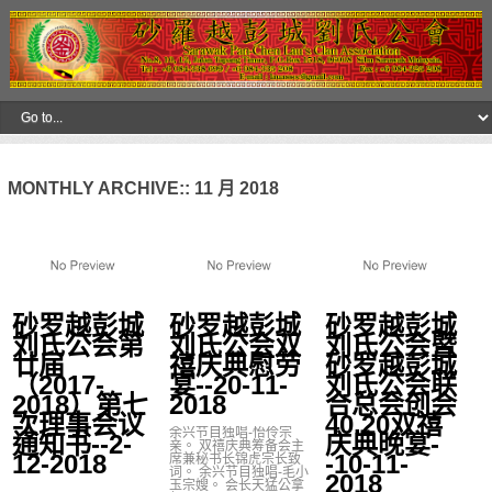
MONTHLY ARCHIVE::
11 月 2018
砂罗越彭城
砂罗越彭城
砂罗越彭城
刘氏公会第
刘氏公会双
刘氏公会暨
廿届
禧庆典慰劳
砂罗越彭城
（2017-
宴--20-11-
刘氏公会联
2018）第七
2018
合总会创会
次理事会议
40.20双禧
余兴节目独唱-怡伶宗
通知书--2-
庆典晚宴-
亲。 双禧庆典筹备会主
12-2018
-10-11-
席兼秘书长锦虎宗长致
词。 余兴节目独唱-毛小
2018
玉宗嫂。 会长天猛公拿