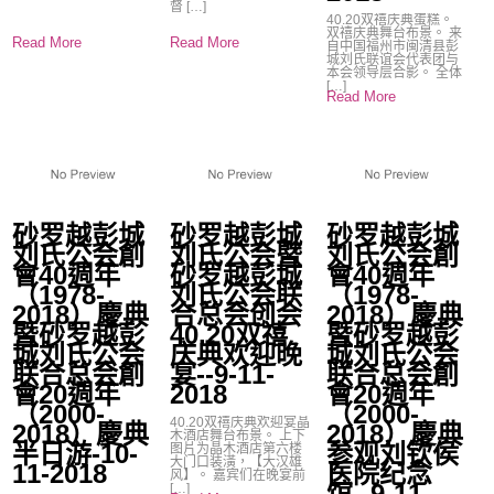
督 […]
40.20双禧庆典蛋糕。
双禧庆典舞台布景。 来
Read More
Read More
自中国福州市闽清县彭
城刘氏联谊会代表团与
本会领导层合影。 全体
[…]
Read More
砂罗越彭城
砂罗越彭城
砂罗越彭城
刘氏公会創
刘氏公会暨
刘氏公会創
會40週年
砂罗越彭城
會40週年
（1978-
刘氏公会联
（1978-
2018）慶典
合总会创会
2018）慶典
暨砂罗越彭
40.20双禧
暨砂罗越彭
城刘氏公会
庆典欢迎晚
城刘氏公会
联合总会創
宴--9-11-
联合总会創
會20週年
2018
會20週年
（2000-
（2000-
40.20双禧庆典欢迎宴晶
2018）慶典
2018）慶典
木酒店舞台布景。 上下
半日游-10-
参观刘钦侯
图片为晶木酒店第六楼
大门口装潢，【大汉雄
11-2018
医院纪念
风】。 嘉宾们在晚宴前
馆--9-11-
[…]