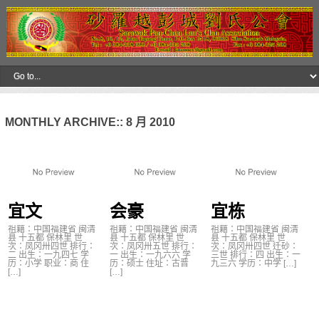
MONTHLY ARCHIVE::
8 月 2010
宜文
会豪
宜栋
祖籍：中国福建省 闽清
祖籍：中国福建省 闽清
祖籍：中国福建省 闽清
县 十五都 保林里 世
县 十五都 保林里 世
县 十五都 保林里 世
次：凤冈卅四世 排行：
次：凤冈卅五世 排行：
次：凤冈卅四世 迁砂：
二 出生：一九四七 学
一 出生：一九六六 学
三世 排行：四 出生：一
历：小学 职业：商 住
历：硕士 住址：古晋
九三六 学历：中学 […]
[…]
[…]