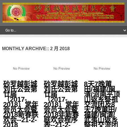
MONTHLY ARCHIVE::
2 月 2018
砂罗越彭城
砂罗越彭城
8天7晚莆
刘氏公会第
刘氏公会第
田/福建/闽
廿届
廿届
清/河南平顶
（2017-
（2017-
山返乡祭祖
2018）常年
2018）常年
交流团及8
会员大会暨
会员大会暨
天7晚莆田/
2018新春联
2018年新春
福建/闽清/
欢会--21-2-
联欢会程序
武夷山返乡
2018
表--21-2-
祭祖交流团