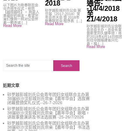
2018
通告-
以下图片为新春联欢会
-14/4/2018
众齐捞生仪式，祝愿
砂罗越彭城刘氏公会 第
至
【越捞越旺】。 狗是人
廿届（2017-2018）常
类最好的朋友，希望宗
21/4/2018
年会员大会 暨 2018年
亲们像狗一样对公会怀
新春联欢会 程序表 […]
着一颗赤诚 […]
Read More
Read More
砂罗越彭城刘氏公会联
合总会主办，总会长拿
督斯里刘久健率领，将
於2018年4月14日组团
前往中国福建省兴化
县，福 […]
Read More
近期文章
砂罗越彭城刘氏公会青年团妇女组联合主办第
38届砂沙汶彭城刘氏宗亲【嘉年华会】选拔赛
闭幕暨颁奖礼仪式--26-7-2026
砂罗越彭城刘氏公会青年团妇女组联合主办第
38届砂沙汶彭城刘氏宗亲【嘉年华会】歌唱，
讲故事暨演讲及书法选拔赛 -25-26/7/2026
砂罗越彭城刘氏公会青年团妇女组联合主办第
38届砂沙汶彭城刘氏宗亲【嘉年华会】书法选