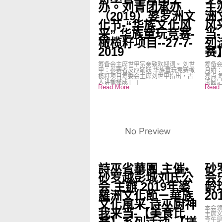
办。刘青团承办
主
（2019）婆罗洲文
洲
化节-“华族文化风
风
采” 华族童玩竞赛-
当
橄榄籽项目--27-7-
列
2019
赛】
筹备会主席世甲宗亲致欢迎词。 刘世
筹备会
甲：参赛者反应踊跃 华族童玩竞赛橄
月娇
榄籽项目筹委会主席刘世甲指出，古
亮点 
人讲橄榄成 […]
汤圆是
Read More
Read 
詩巫省華團 主催•
砂
砂罗越彭城刘氏公
会
会 主辦 2019年婆
龄球
羅洲文化節－華族
20
文化風采 诗巫厨神
本会领
我来当-【美食比
主席
今午