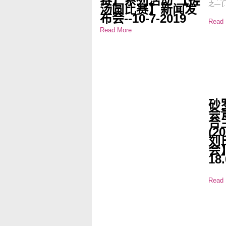
赛】系列活动 【搓
之— [
汤圆比赛】新闻发
布会--10-7-2019
Read 
Read More
砂
会
合
(2
刘
会
18.
Read 