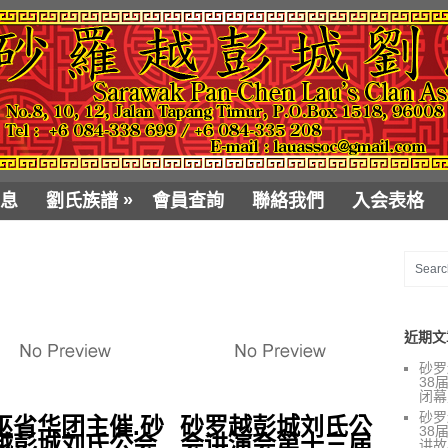
»
息
劉氏族譜
會員查詢
聯絡我們
入会表格
近期文
砂罗
38
闭幕
砂罗
巫省华团主催.砂
砂罗越彭城刘氏公
38
越彭城刘氏公会
会讲演会第十三届
讲故