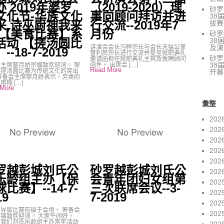
办 2019年婆罗
（2019-2020）理
砂罗
文化节-华族文化
事向顾问拜访并进
38
采 诗巫厨神我来
行交流--2019年7
拔赛-
-【美食比赛】系
月份
砂罗
38
活动 【搓汤圆比
及演讲
讲演会会长汮桦宗长与会长天猛公拿
--18-7-2019
督利民宗长进行交流并提呈就职典礼
砂罗
邀请函担任就职典礼主宾及敦聘顾问
38
主席黎月娇宗嫂致欢迎词。 黎
函件。 出席会 […]
Read More
：搓汤圆比赛为传统文化的突出
开幕
筹备会主席黎月娇表示，另类的
用糯 […]
More
彙整
202
202
202
202
202
罗越彭城刘氏公
砂罗越彭城刘氏公
202
乐龄组主办【保
会青年团妇女组第
202
比赛】--14-7-
三次联席会议--3-
202
19
7-2019
202
导层比赛前摄于会场。 筹备会
202
义锦致欢迎词。 大家午间好。
是我们刘氏乐龄组主办常年活动