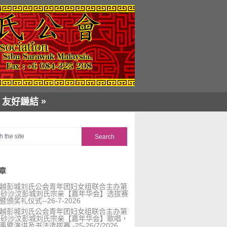
»
友好鏈結
章
越彭城刘氏公会青年团妇女组联合主办第
届砂沙汶彭城刘氏宗亲【嘉年华会】选拔赛
暨颁奖礼仪式--26-7-2026
越彭城刘氏公会青年团妇女组联合主办第
届砂沙汶彭城刘氏宗亲【嘉年华会】歌唱，
事暨演讲及书法选拔赛 -25-26/7/2026