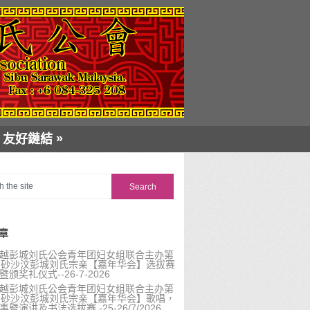
»
友好鏈結
章
越彭城刘氏公会青年团妇女组联合主办第
届砂沙汶彭城刘氏宗亲【嘉年华会】选拔赛
暨颁奖礼仪式--26-7-2026
越彭城刘氏公会青年团妇女组联合主办第
届砂沙汶彭城刘氏宗亲【嘉年华会】歌唱，
事暨演讲及书法选拔赛 -25-26/7/2026