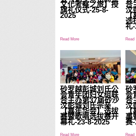
文化考察之旅】授
合
旗礼仪式-25-8-
汶
2025
【
选
礼-
Read More
Read 
砂罗越彭城刘氏公
砂
会青年团妇女组联
会
合主办第37届砂沙
合
汶彭城刘氏宗亲
汶
【嘉年华会】选拔
【
赛暨歌唱选拔赛开
事
幕礼-23-8-2025
赛-
Read More
Read 