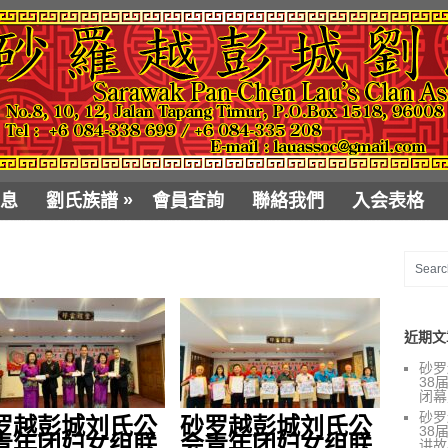
»
息
劉氏族譜
會員查詢
聯絡我們
入会表格
近期文
砂罗
38
闭幕
砂罗
罗越彭城刘氏公
砂罗越彭城刘氏公
38
青年团妇女组联
会青年团妇女组联
讲故