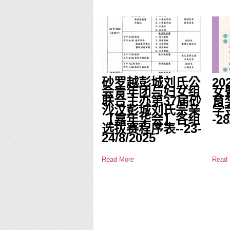
砂罗越彭城刘氏公
2
会青年团与妇女组
女
联合主办第37届砂
育
沙汶彭城刘氏宗亲
学
【嘉年华会】各组
-28
选拔赛程序表--23-
24/8/2025
Read More
Read 