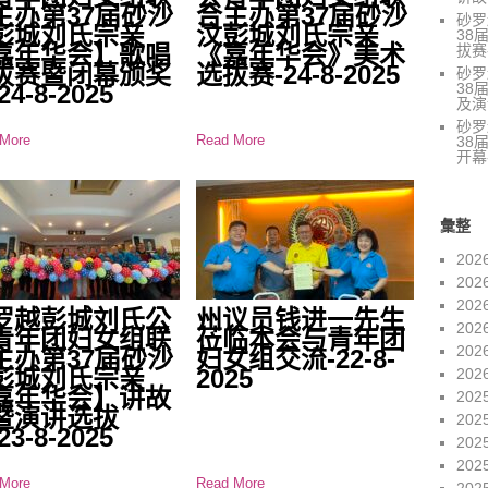
主办第37届砂沙
合主办第37届砂沙
砂罗
彭城刘氏宗亲
汶彭城刘氏宗亲
38
嘉年华会】歌唱
《嘉年华会》美术
拔赛-
拔赛暨闭幕颁奖
选拔赛-24-8-2025
砂罗
38
24-8-2025
及演讲
砂罗
More
Read More
38
开幕
彙整
202
202
202
罗越彭城刘氏公
州议员钱进一先生
202
青年团妇女组联
莅临本会与青年团
202
主办第37届砂沙
妇女组交流-22-8-
彭城刘氏宗亲
2025
202
嘉年华会】讲故
202
暨演讲选拔
202
23-8-2025
202
202
More
Read More