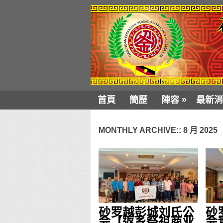
»
首頁
簡歷
陣容
最新消
MONTHLY ARCHIVE::
8 月 2025
砂罗越彭城刘氏公
砂
会【返乡祭祖商业
会