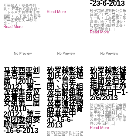
-23-6-2013
开幕仪式，参赛者列
队。 开幕仪式前合影。
砂罗越彭城刘氏公会乐
Read More
上下图片为参赛者比赛
龄组定于六月廿三日下
画面。 以下图片为获得
午一时，主办理事，乐
青年团安慰奖 华秋宗
龄组组委，青年团委，
亲。 […]
妇女组委保龄球比赛，
Read More
並邀请该会 […]
Read More
马来西亚刘
砂罗越彭城
砂罗越彭城
氏总会第二
刘氏公会理
刘氏公会青
届（2010-
事、青年
年团及妇女
2012）第二
团、妇女组
组联合主办
次理事会议
及乐龄组联
[家庭日]--1-
及青年团妇
合主办捐款
2/6/2013
女组第二届
及再循环物
砂罗越彭城刘氏公会青
（2010-
品予诗巫肾
年团妇女组在达雅节期
2012）第三
脏基金中
间主办【家庭日】活
动，青年团团长刘帛达
次团委组委
心-15-6-
及筹备会主席刘世甲率
联席会议-
2013
领60多位团 […]
Read More
-16-6-2013
砂罗越彭城刘氏公会理