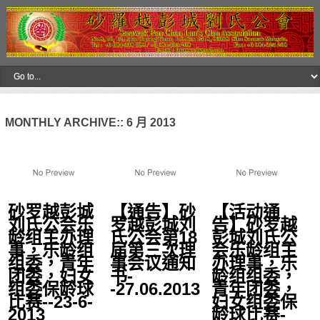
MONTHLY ARCHIVE::
6 月 2013
砂罗越彭城
【通告】砂
【活动通
刘氏公会乐
罗越彭城刘
告】砂罗越
龄组主办理
氏公会第18
彭城刘氏公
事，乐龄组
届第三次理
会乐龄组主
组委，青年
事会议通知
办理事，乐
团委，妇女
书-
龄组组委，
组委保龄球
-27.06.2013
青年团委，
比赛--23-6-
妇女组委保
2013
龄球比赛-