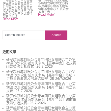
事、青年团、妇女组及
上下图片为本会设宴款
乐龄组今早联合主办捐
待来自全马刘氏宗亲。
款及再循环物品予诗巫
以下图片为趁著父亲节
肾脏基金中心。 该公会
赠送纪念品予理事 以下
理事、青 […]
图片为颁发常识比赛得
Read More
奖者予 […]
Read More
近期文章
砂罗越彭城刘氏公会青年团妇女组联合主办第
38届砂沙汶彭城刘氏宗亲【嘉年华会】选拔赛
闭幕暨颁奖礼仪式--26-7-2026
砂罗越彭城刘氏公会青年团妇女组联合主办第
38届砂沙汶彭城刘氏宗亲【嘉年华会】歌唱，
讲故事暨演讲及书法选拔赛 -25-26/7/2026
砂罗越彭城刘氏公会青年团妇女组联合主办第
38届砂沙汶彭城刘氏宗亲【嘉年华会】书法选
拔赛--26-7-2026
砂罗越彭城刘氏公会青年团妇女组联合主办第
38届砂沙汶彭城刘氏宗亲【嘉年华会】讲故事
及演讲选拔赛--26-7-2026
砂罗越彭城刘氏公会青年团妇女组联合主办第