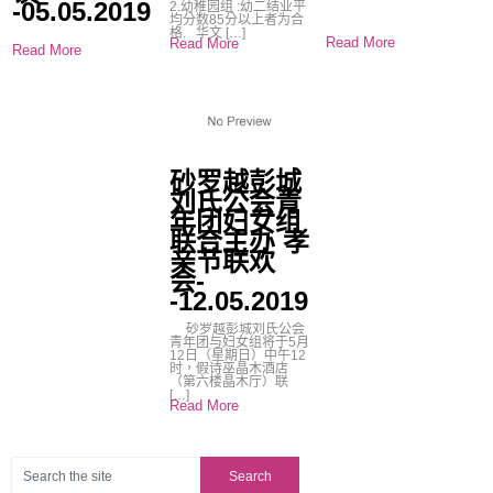
-05.05.2019
2.幼稚园组 :幼二结业平
均分数85分以上者为合
格. 华文 […]
Read More
Read More
Read More
砂罗越彭城
刘氏公会青
年团妇女组
联合主办 孝
亲节联欢
会-
-12.05.2019
砂罗越彭城刘氏公会
青年团与妇女组将于5月
12日（星期日）中午12
时，假诗巫晶木酒店
（第六楼晶木厅）联
[…]
Read More