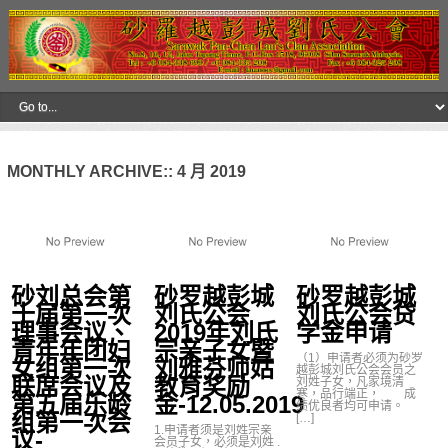
MONTHLY ARCHIVE::
4 月 2019
砂刘总会第
砂罗越彭城
砂罗越彭城
十届第一次
刘氏公会
刘氏公会贷
理事会议、
2019年刘氏
学金申请
青年年团妇
宗亲子女暨
（1）申请者必须为砂罗
女组第一次
刘雅芬师姑
越彭城刘氏公会会员之
联席会议及
教育奖励
刘姓子女，凡家境清
寒，品行端正， 成
第五届乐龄
金-12.05.2019
绩优良者均可申请。
组第一次会
[…]
1.申请者须是刘姓宗亲
议-
会员子女，必须是刘姓 .