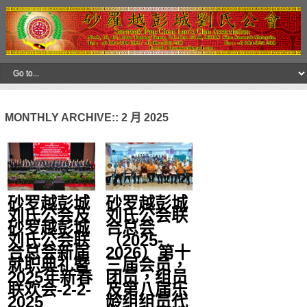
MONTHLY ARCHIVE::
2 月 2025
砂罗越彭城
砂罗越彭城
刘氏公会及
刘氏公会联
砂罗越彭城
合总会
刘氏公会联
（2025-
合总会新届
2026）第十
就职典礼暨
三届会员，
2025年新春
团员，组员
联欢会-2-2-
及第八届乐
2025
龄组组员代