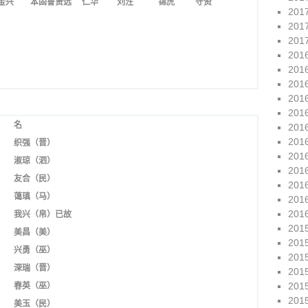
 金兴 本固鲁贤远 仁华 刘泩
锦虎 守资
201
201
201
201
201
201
201
201
名
201
201
织强（晋）
201
淑琼（泗）
201
友合（民）
201
蔼瑱（马）
201
201
我兴（帛）已故
201
美昌（美）
201
兴勇（巫）
201
深瑞（晋）
201
201
春英（巫）
201
美玉（民）