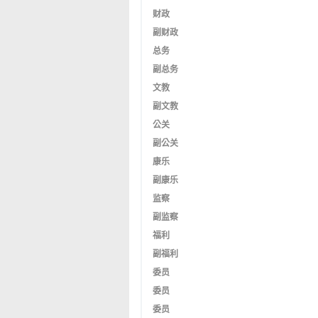
财政
副财政
总务
副总务
文教
副文教
公关
副公关
康乐
副康乐
监察
副监察
福利
副福利
委员
委员
委员