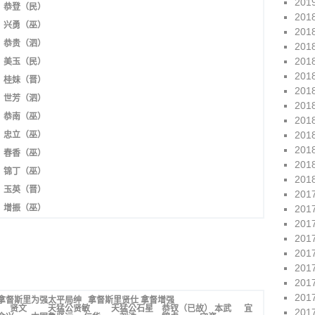
201
恭登（民）
201
兴勇（巫）
201
恭贵（泗）
201
201
美玉（民）
201
桂妹（晋）
201
世芳（泗）
201
恭南（巫）
201
201
忠立（巫）
201
春香（巫）
201
锦丁（巫）
201
玉英（晋）
201
增振（巫）
201
201
201
201
201
201
201
拿督斯里为强太平局绅 拿督斯里贤仕
拿督增强
义如 贤文
天猛公贤敏 天猛公石星 恭钗（已故） 本武 宜
201