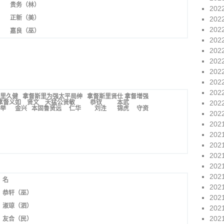
贵务（林）
202
正新（美）
202
202
嘉良（巫）
202
202
202
202
202
202
里久健 拿督斯里为强太平局绅 拿督斯里贤仕
拿督增强
拿督义如 贤文
天猛公贤敏 恭钗 本武
202
伯举 金兴 本固鲁贤远 仁华 刘泩 锦虎 守资
202
202
202
202
202
202
202
名
202
恭轩（巫）
202
淑琼（泗）
202
202
友合（民）