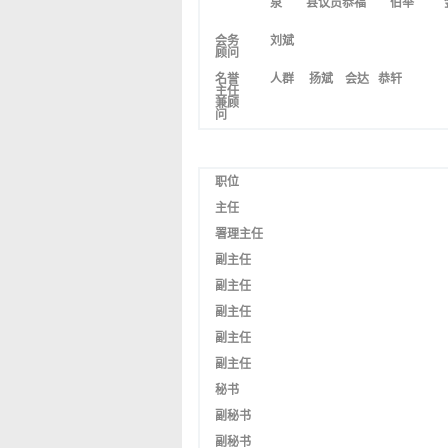
泉
县议员恭福 伯举
会务
刘斌
顾问
名誉
人群
扬斌 会达 恭轩
主任
兼顾
问
职位
主任
署理主任
副主任
副主任
副主任
副主任
副主任
秘书
副秘书
副秘书