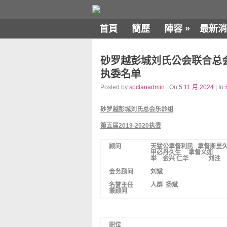
»
首頁
簡歷
陣容
最新消
砂罗越彭城刘氏公会联合总会乐
执委名单
Posted by
spclauadmin
| On
5 11 月,2024
| In
砂罗越彭城刘氏总会乐龄组
第五届
2019-2020执委
顾问
天猛公拿督利民 拿督斯里
甲必丹久生 拿督义
举 金兴
仁华 
会务顾问
刘斌
名誉主任
人群 扬斌
兼顾问
职位