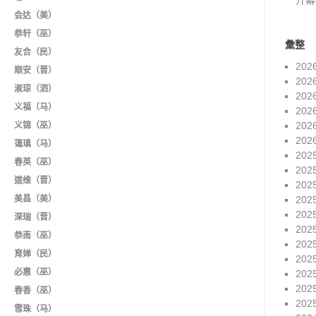
开幕
会达（美）
恭轩（巫）
彙整
友合（民）
202
顺安（晋）
202
淑琼（泗）
202
义福（马）
202
202
义锦（巫）
202
蔼瑱（马）
202
春英（巫）
202
道维（晋）
202
美昌（美）
202
202
深瑞（晋）
202
恭南（巫）
202
育婵（民）
202
必惠（巫）
202
202
春香（巫）
202
雪珠（马）