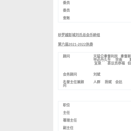
委员
委员
查账
砂罗越彭城刘氏总会乐龄组
第六届
2021-2022执委
顾问
天猛公拿督利民 拿督斯
甲必丹久生 世南 
宜泉
县议员恭福
会务顾问
刘斌
名誉主任兼顾
人群
扬斌 会达
问
职位
主任
署理主任
副主任