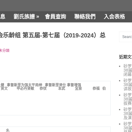
»
息
劉氏族譜
會員查詢
聯絡我們
入会表格
龄组 第五届-第七届（2019-2024）总
未分類
近期文
砂罗
38
闭幕
砂罗
38
久健 拿督斯里为强太平局绅 拿督斯里贤仕
拿督增强
讲故
如 贤文 甲必丹贤敏 恭钗 本武 宜泉 恭福 伯
刘泩
砂罗
38
拔赛-
砂罗
38
及演讲
砂罗
38
名