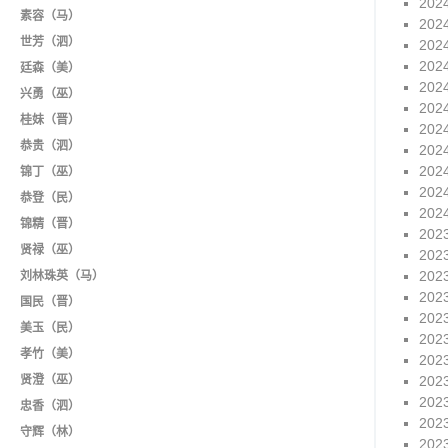
202
素容（马）
202
世芳（泗）
202
202
廷森（美）
202
兴勇（巫）
202
桂妹（晋）
202
恭贵（泗）
202
202
锦丁（巫）
202
恭登（民）
202
锦精（晋）
202
贤禄（巫）
202
202
刘林珠英（马）
202
国民（晋）
202
美玉（民）
202
孝竹（美）
202
贤澄（巫）
202
202
忠香（泗）
202
守辉（林）
202