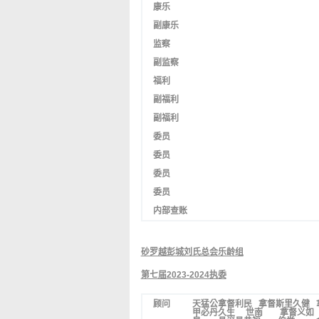
康乐
副康乐
监察
副监察
福利
副福利
副福利
委员
委员
委员
委员
内部查账
砂罗越彭城刘氏总会乐龄组
第七届
2023-2024执委
顾问
天猛公拿督利民 拿督斯里久健 
甲必丹久生 世南 拿督