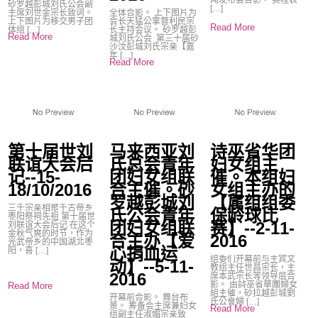
闻发布会合影。 赛程表
砂罗越彭城刘氏公会副
[…]
主席刘世金宗长致词。
全体合影。 上下图片为
上下图片为移交男子团
会长天猛公拿督利民宗
Read More
体组 […]
长主持会议。 砂罗越彭
Read More
城刘氏公会 第三十届砂
沙汶彭城刘氏宗亲【嘉
年 […]
Read More
第十届世刘
马来西亚刘
诗巫省华团
联谊大会后
氏总会青年
妇女组主
记--15-
团妇女组联
催。本组妇
18/10/2016
合主催。砂
女组主办的
罗越彭城刘
【属组组委
三千宗亲相聚千古帝乡
氏公会青年
保龄球比
枣阳祭祠先祖 第十届世
团妇女组联
赛】--2-11-
刘联谊大会后记 在这个
金秋气爽的时节，作为
合主办【爱
2016
光武帝乡的中国湖北枣
心捐血运
阳，喜 […]
组委们开幕前与主宾文
动】--5-11-
教组主任世昌宗长，主
2016
席本武宗长等领导层合
影。 由詩巫省華團婦女
Read More
組主催，砂拉越彭城劉
开幕前合影。 舞台布
氏公會婦 […]
景。 筹备会主席兼妇女
Read More
组副主任淑媚宗亲致