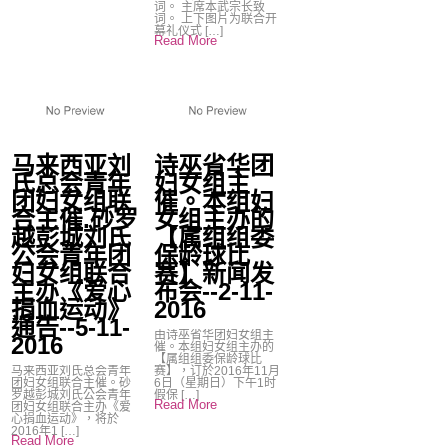
词。 主席本武宗长致
词。 上下图片为联合开
幕礼仪式 […]
Read More
马来西亚刘
诗巫省华团
氏总会青年
妇女组主
团妇女组联
催。本组妇
合主催.砂罗
女组主办的
越彭城刘氏
【属组组委
公会青年团
保龄球比
妇女组联合
赛】新闻发
主办《爱心
布会--2-11-
捐血运动》
2016
通告--5-11-
由诗巫省华团妇女组主
2016
催。本组妇女组主办的
【属组组委保龄球比
马来西亚刘氏总会青年
赛】，订於2016年11月
团妇女组联合主催。砂
6日（星期日）下午1时
罗越彭城刘氏公会青年
假保 […]
Read More
团妇女组联合主办《爱
心捐血运动》，将於
2016年1 […]
Read More