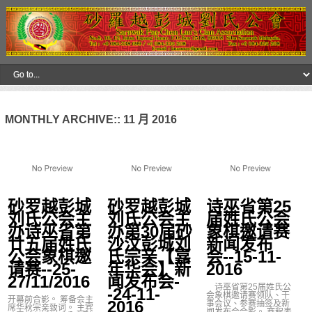
MONTHLY ARCHIVE::
11 月 2016
砂罗越彭城
砂罗越彭城
诗巫省第25
刘氏公会主
刘氏公会主
届姓氏公会
办诗巫省第
办第30届砂
象棋邀请赛
廿五届姓氏
沙汶彭城刘
新闻发布
公会象棋邀
氏宗亲【嘉
会--15-11-
请赛--25-
年华会】新
2016
27/11/2016
闻发布会-
诗巫省第25届姓氏公
-24-11-
会象棋邀请赛领队、干
开幕前合影。 筹备会主
2016
事会议、参赛抽签及新
席华秋宗亲致词。 主宾