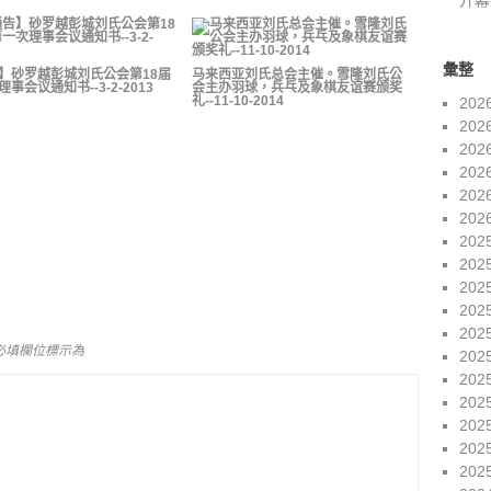
开幕
彙整
】砂罗越彭城刘氏公会第18届
马来西亚刘氏总会主催。雪隆刘氏公
事会议通知书--3-2-2013
会主办羽球，兵乓及象棋友谊赛颁奖
礼--11-10-2014
202
202
202
202
202
202
202
202
202
202
202
必填欄位標示為
202
202
202
202
202
202