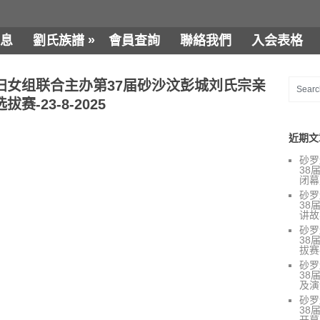
»
息
劉氏族譜
會員查詢
聯絡我們
入会表格
妇女组联合主办第37届砂沙汶彭城刘氏宗亲
-23-8-2025
近期文
砂罗
38
闭幕
砂罗
38
讲故
砂罗
38
拔赛-
砂罗
38
及演讲
砂罗
38