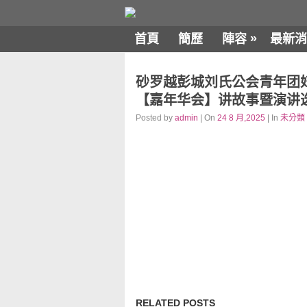
»
首頁
簡歷
陣容
最新消
砂罗越彭城刘氏公会青年团
【嘉年华会】讲故事暨演讲选拔赛
Posted by
admin
| On
24 8 月,2025
| In
未分類
RELATED POSTS