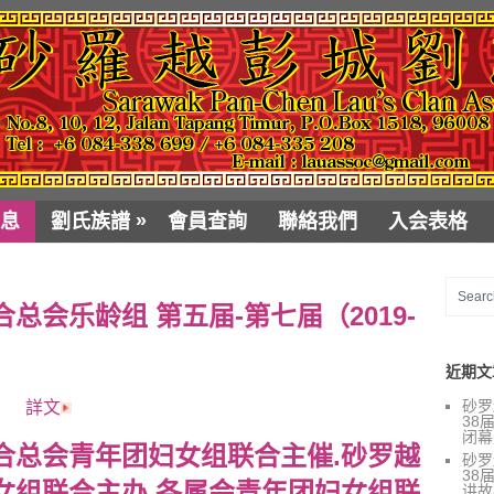
»
息
劉氏族譜
會員查詢
聯絡我們
入会表格
总会乐龄组 第五届-第七届（2019-
近期文
砂罗
詳文
38
闭幕
合总会青年团妇女组联合主催.砂罗越
砂罗
38
女组联合主办.各属会青年团妇女组联
讲故