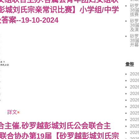
砂罗
彭城刘氏宗亲常识比赛】小学组/中学
38
拔赛-
--19-10-2024
砂罗
38
及演讲
砂罗
38
开幕
彙整
202
202
202
202
202
202
詳文
202
202
合主催.砂罗越彭城刘氏公会联合主
202
202
联合协办第19届【砂罗越彭城刘氏宗