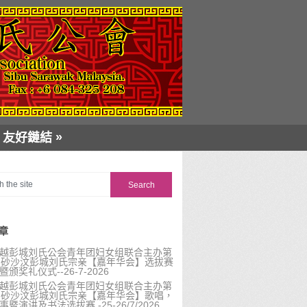
»
友好鏈結
章
越彭城刘氏公会青年团妇女组联合主办第
届砂沙汶彭城刘氏宗亲【嘉年华会】选拔赛
暨颁奖礼仪式--26-7-2026
越彭城刘氏公会青年团妇女组联合主办第
届砂沙汶彭城刘氏宗亲【嘉年华会】歌唱，
事暨演讲及书法选拔赛 -25-26/7/2026