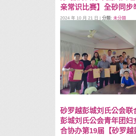
亲常识比赛】全砂同步举行
2024 年 10 月 21 日 |
分類:
未分類
砂罗越彭城刘氏公会联
彭城刘氏公会青年团妇
合协办第19届【砂罗越