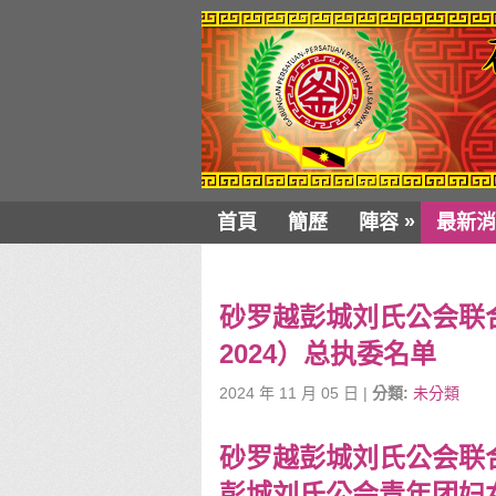
»
首頁
簡歷
陣容
最新消
砂罗越彭城刘氏公会联合
2024）总执委名单
2024 年 11 月 05 日 |
分類:
未分類
砂罗越彭城刘氏公会联
彭城刘氏公会青年团妇