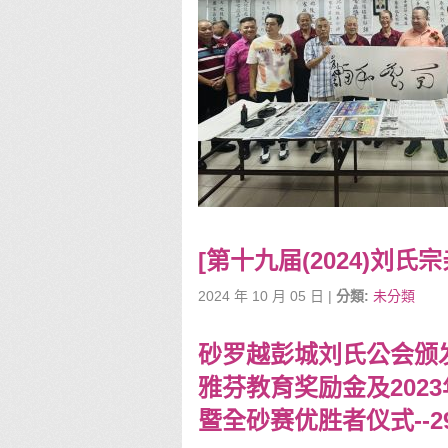
[第十九届(2024)刘氏
2024 年 10 月 05 日 |
分類:
未分類
砂罗越彭城刘氏公会颁发
雅芬教育奖励金及202
暨全砂赛优胜者仪式--29.0