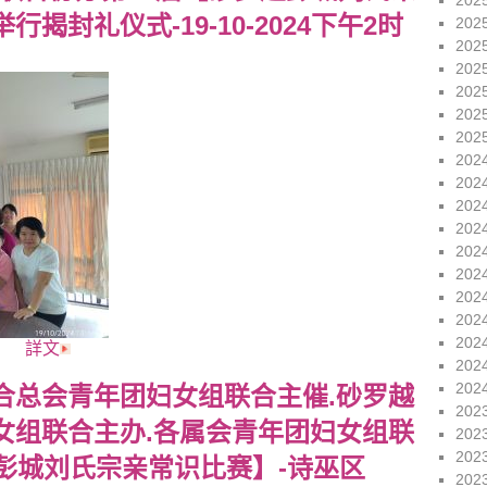
202
揭封礼仪式-19-10-2024下午2时
202
202
202
202
202
202
202
202
202
202
202
202
202
202
202
詳文
202
202
合总会青年团妇女组联合主催.砂罗越
202
女组联合主办.各属会青年团妇女组联
202
202
彭城刘氏宗亲常识比赛】-诗巫区
202