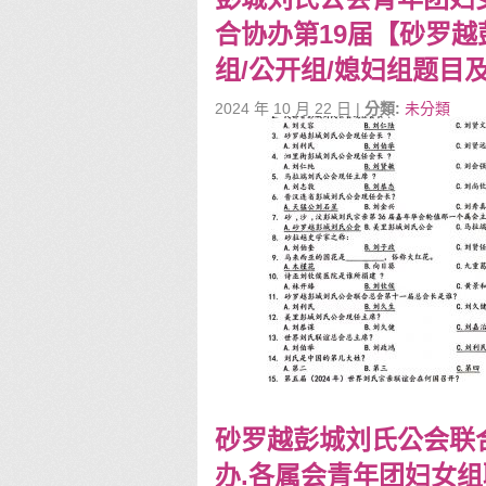
合协办第19届【砂罗越
组/公开组/媳妇组题目及答案
2024 年 10 月 22 日 |
分類:
未分類
砂罗越彭城刘氏公会联
办.各属会青年团妇女组