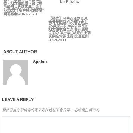
第十二届理事、青年团团
委、妇女组组委、第七届
乐龄组执委就职典礼暨主
办2023年新春联欢晚会新
闻发布会--18-1-2023
【通告】马来西亚刘氏总
会青年团暨妇女组联合主
办.森美兰刘氏公会青年团
妇女组联合主办.各州属属
会协办.第三届 [马来西亚刘
氏宗亲常识比赛]比赛细则-
-18-9-2011
ABOUT AUTHOR
Spclau
LEAVE A REPLY
發佈留言必須填寫的電子郵件地址不會公開。
必填欄位標示為