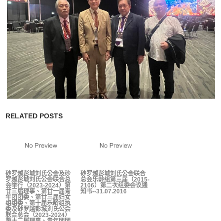
RELATED POSTS
砂罗越彭城刘氏公会及砂
砂罗越彭城刘氏公会联合
罗越彭城刘氏公会联合总
总会乐龄组第三届（2015-
会举行（2023-2024）第
2106）第二次组委会议通
廿三届理事、第廿一届青
知书--31.07.2016
年团团委、第廿三届妇女
组组委、第十届乐龄组执
委及砂罗越彭城刘氏公会
联合总会（2023-2024）