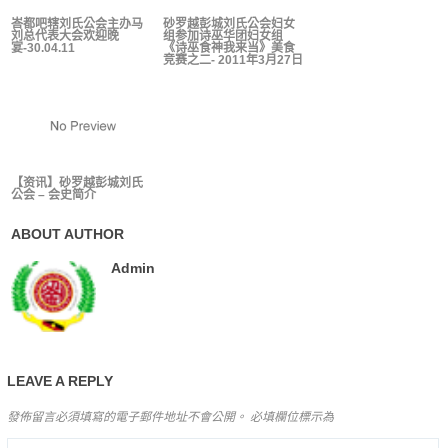
峇都吧辖刘氏公会主办马
砂罗越彭城刘氏公会妇女
刘总代表大会欢迎晚
组参加诗巫华团妇女组
宴-30.04.11
《诗巫食神我来当》美食
竞赛之二- 2011年3月27日
【资讯】砂罗越彭城刘氏
公会 – 会史简介
ABOUT AUTHOR
Admin
LEAVE A REPLY
發佈留言必須填寫的電子郵件地址不會公開。
必填欄位標示為