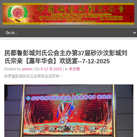
民都鲁彭城刘氏公会主办第37届砂沙汶彭城刘
氏宗亲【嘉年华会】欢送宴--7-12-2025
Posted by
admin
| On
8 12 月,2025
| In
未分類
砂罗越彭城刘氏公会荣获总冠军杯。